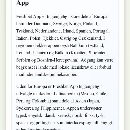
App
Freshbet App er tilgængelig i store dele af Europa,
herunder Danmark, Sverige, Norge, Finland,
Tyskland, Nederlandene, Irland, Spanien, Portugal,
Italien, Polen, Tjekkiet, Østrig og Grækenland. I
regionen dækker appen også Baltikum (Estland,
Letland, Litauen) og Balkan (Kroatien, Slovenien,
Serbien og Bosnien-Hercegovina). Adgang kan være
begrænset i lande med lokale licenskrav eller forbud
mod udenlandske onlinekasinoer.
Uden for Europa er Freshbet App tilgængelig i
udvalgte markeder i Latinamerika (Mexico, Chile,
Peru og Colombia) samt dele af Asien (Japan,
Sydkorea og Filippinerne). Appen understøtter
typisk engelsk, dansk, svensk, norsk, finsk, tysk,
spansk og portugisisk som interfacesprog, afhængigt
af land og butiksversion.