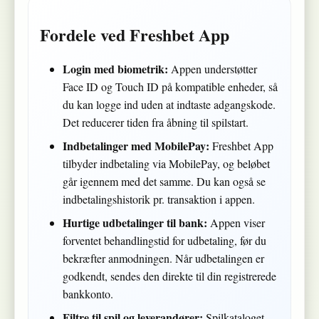
Fordele ved Freshbet App
Login med biometrik:
Appen understøtter
Face ID og Touch ID på kompatible enheder, så
du kan logge ind uden at indtaste adgangskode.
Det reducerer tiden fra åbning til spilstart.
Indbetalinger med MobilePay:
Freshbet App
tilbyder indbetaling via MobilePay, og beløbet
går igennem med det samme. Du kan også se
indbetalingshistorik pr. transaktion i appen.
Hurtige udbetalinger til bank:
Appen viser
forventet behandlingstid for udbetaling, før du
bekræfter anmodningen. Når udbetalingen er
godkendt, sendes den direkte til din registrerede
bankkonto.
Filtre til spil og leverandører:
Spilkataloget