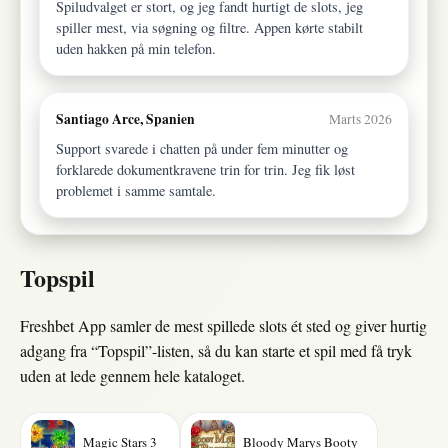
Spiludvalget er stort, og jeg fandt hurtigt de slots, jeg
spiller mest, via søgning og filtre. Appen kørte stabilt
uden hakken på min telefon.
Santiago Arce, Spanien
Marts 2026
Support svarede i chatten på under fem minutter og
forklarede dokumentkravene trin for trin. Jeg fik løst
problemet i samme samtale.
Topspil
Freshbet App samler de mest spillede slots ét sted og giver hurtig
adgang fra “Topspil”-listen, så du kan starte et spil med få tryk
uden at lede gennem hele kataloget.
Magic Stars 3
Bloody Marys Booty