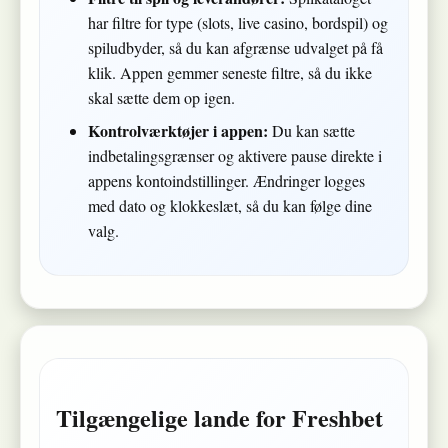
har filtre for type (slots, live casino, bordspil) og
spiludbyder, så du kan afgrænse udvalget på få
klik. Appen gemmer seneste filtre, så du ikke
skal sætte dem op igen.
Kontrolværktøjer i appen:
Du kan sætte
indbetalingsgrænser og aktivere pause direkte i
appens kontoindstillinger. Ændringer logges
med dato og klokkeslæt, så du kan følge dine
valg.
Tilgængelige lande for Freshbet