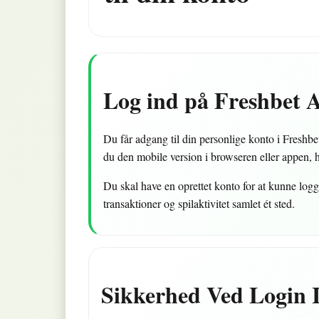
Log ind på Freshbet 
Du får adgang til din personlige konto i Fresh
du den mobile version i browseren eller appen, h
Du skal have en oprettet konto for at kunne logg
transaktioner og spilaktivitet samlet ét sted.
Sikkerhed Ved Login 