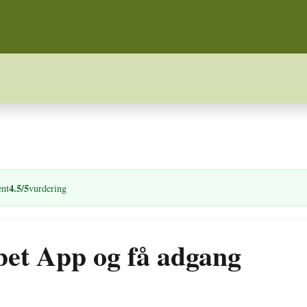
4.5/5
ent
vurdering
bet App og få adgang