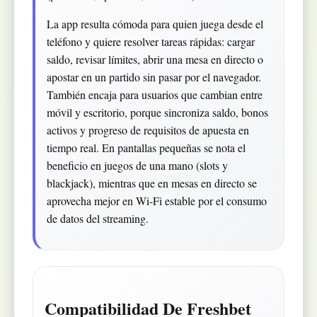
La app resulta cómoda para quien juega desde el
teléfono y quiere resolver tareas rápidas: cargar
saldo, revisar límites, abrir una mesa en directo o
apostar en un partido sin pasar por el navegador.
También encaja para usuarios que cambian entre
móvil y escritorio, porque sincroniza saldo, bonos
activos y progreso de requisitos de apuesta en
tiempo real. En pantallas pequeñas se nota el
beneficio en juegos de una mano (slots y
blackjack), mientras que en mesas en directo se
aprovecha mejor en Wi‑Fi estable por el consumo
de datos del streaming.
Compatibilidad De Freshbet