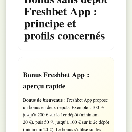
Freshbet App :
principe et
profils concernés
Bonus Freshbet App :
aperçu rapide
Bonus de bienvenue
: Freshbet App propose
un bonus en deux dépôts. Exemple : 100 %
jusqu’à 200 € sur le 1er dépôt (minimum
20 €), puis 50 % jusqu’à 100 € sur le 2e dépôt
(minimum 20 €). Le bonus s’utilise sur les