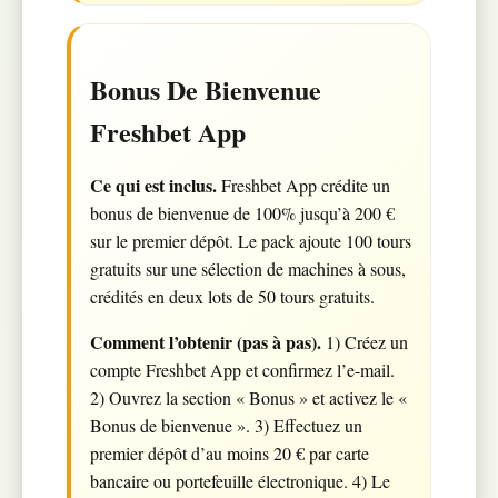
Bonus De Bienvenue
Freshbet App
Ce qui est inclus.
Freshbet App crédite un
bonus de bienvenue de 100% jusqu’à 200 €
sur le premier dépôt. Le pack ajoute 100 tours
gratuits sur une sélection de machines à sous,
crédités en deux lots de 50 tours gratuits.
Comment l’obtenir (pas à pas).
1) Créez un
compte Freshbet App et confirmez l’e-mail.
2) Ouvrez la section « Bonus » et activez le «
Bonus de bienvenue ». 3) Effectuez un
premier dépôt d’au moins 20 € par carte
bancaire ou portefeuille électronique. 4) Le