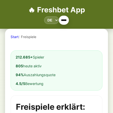
🔥 Freshbet App
Start
Freispiele
212.685+
Spieler
805
heute aktiv
94%
Auszahlungsquote
4.5/5
Bewertung
Freispiele erklärt: