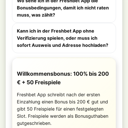
Wo sehe ich in der Freshbet App die
Bonusbedingungen, damit ich nicht raten
muss, was zählt?
Kann ich in der Freshbet App ohne
Verifizierung spielen, oder muss ich
sofort Ausweis und Adresse hochladen?
Willkommensbonus: 100% bis 200
€ + 50 Freispiele
Freshbet App schreibt nach der ersten
Einzahlung einen Bonus bis 200 € gut und
gibt 50 Freispiele für einen festgelegten
Slot. Freispiele werden als Bonusguthaben
gutgeschrieben.