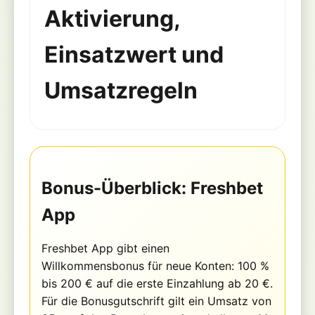
Aktivierung,
Einsatzwert und
Umsatzregeln
Bonus-Überblick: Freshbet
App
Freshbet App gibt einen
Willkommensbonus für neue Konten: 100 %
bis 200 € auf die erste Einzahlung ab 20 €.
Für die Bonusgutschrift gilt ein Umsatz von