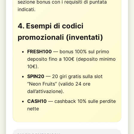
sezione bonus con i requisiti di puntata
indicati.
4. Esempi di codici
promozionali (inventati)
FRESH100
— bonus 100% sul primo
deposito fino a 100€ (deposito minimo
10€).
SPIN20
— 20 giri gratis sulla slot
“Neon Fruits” (valido 24 ore
dall’attivazione).
CASH10
— cashback 10% sulle perdite
nette