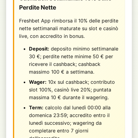
Perdite Nette
Freshbet App rimborsa il 10% delle perdite
nette settimanali maturate su slot e casinò
live, con accredito in bonus.
Deposit:
deposito minimo settimanale
30 €; perdite nette minime 50 € per
ricevere il cashback; cashback
massimo 100 € a settimana.
Wager:
10x sul cashback; contributo
slot 100%, casinò live 20%; puntata
massima 10 € durante il wagering.
Term:
calcolo dal lunedì 00:00 alla
domenica 23:59; accredito entro il
lunedì successivo; wagering da
completare entro 7 giorni