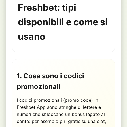
Freshbet: tipi
disponibili e come si
usano
1. Cosa sono i codici
promozionali
I codici promozionali (promo code) in
Freshbet App sono stringhe di lettere e
numeri che sbloccano un bonus legato al
conto: per esempio giri gratis su una slot,