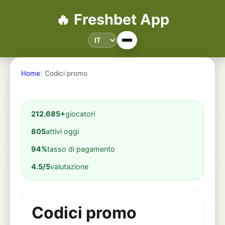
🔥 Freshbet App
Home
Codici promo
212.685+
giocatori
805
attivi oggi
94%
tasso di pagamento
4.5/5
valutazione
Codici promo