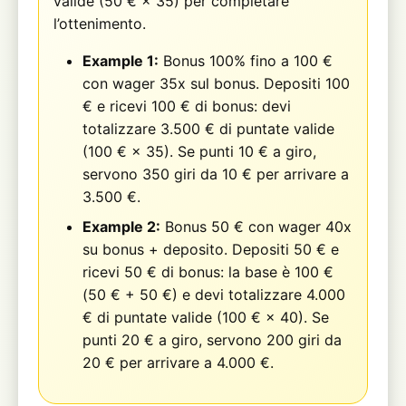
valide (50 € × 35) per completare
l’ottenimento.
Example 1:
Bonus 100% fino a 100 €
con wager 35x sul bonus. Depositi 100
€ e ricevi 100 € di bonus: devi
totalizzare 3.500 € di puntate valide
(100 € × 35). Se punti 10 € a giro,
servono 350 giri da 10 € per arrivare a
3.500 €.
Example 2:
Bonus 50 € con wager 40x
su bonus + deposito. Depositi 50 € e
ricevi 50 € di bonus: la base è 100 €
(50 € + 50 €) e devi totalizzare 4.000
€ di puntate valide (100 € × 40). Se
punti 20 € a giro, servono 200 giri da
20 € per arrivare a 4.000 €.