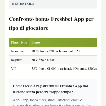
KEY DETAILS
Confronto bonus Freshbet App per
tipo di giocatore
Player type
Bonus
Newcomer
100% fino a €200 + bonus cash €20
Regular
50% fino a €300
VIP
75% fino a €1.000 + cashback 10% (max €200/settima
Come faccio a registrarmi su Freshbet App dal
telefono senza perdere troppo tempo?
Apri l’app, tocca “Registrati”, inserisci email o
numero di telefono e conferma il codice ricevuto. Poi