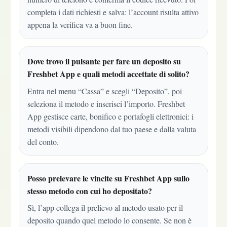
completa i dati richiesti e salva: l’account risulta attivo
appena la verifica va a buon fine.
Dove trovo il pulsante per fare un deposito su
Freshbet App e quali metodi accettate di solito?
Entra nel menu “Cassa” e scegli “Deposito”, poi
seleziona il metodo e inserisci l’importo. Freshbet
App gestisce carte, bonifico e portafogli elettronici: i
metodi visibili dipendono dal tuo paese e dalla valuta
del conto.
Posso prelevare le vincite su Freshbet App sullo
stesso metodo con cui ho depositato?
Sì, l’app collega il prelievo al metodo usato per il
deposito quando quel metodo lo consente. Se non è