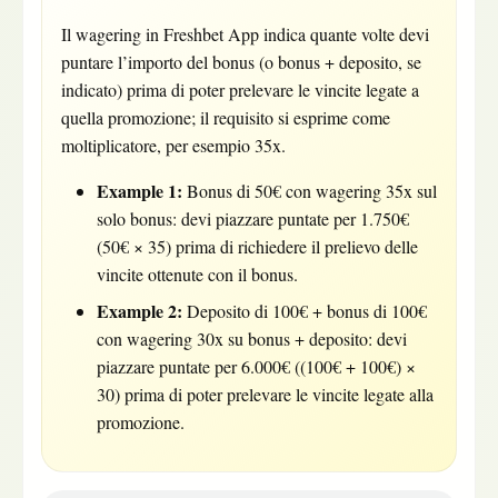
Il wagering in Freshbet App indica quante volte devi
puntare l’importo del bonus (o bonus + deposito, se
indicato) prima di poter prelevare le vincite legate a
quella promozione; il requisito si esprime come
moltiplicatore, per esempio 35x.
Example 1:
Bonus di 50€ con wagering 35x sul
solo bonus: devi piazzare puntate per 1.750€
(50€ × 35) prima di richiedere il prelievo delle
vincite ottenute con il bonus.
Example 2:
Deposito di 100€ + bonus di 100€
con wagering 30x su bonus + deposito: devi
piazzare puntate per 6.000€ ((100€ + 100€) ×
30) prima di poter prelevare le vincite legate alla
promozione.