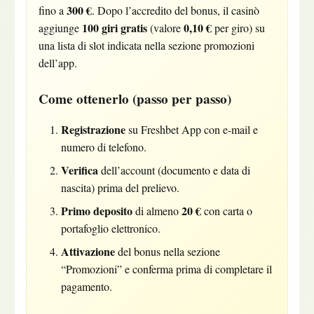
300 €
fino a
. Dopo l’accredito del bonus, il casinò
100 giri gratis
0,10 €
aggiunge
(valore
per giro) su
una lista di slot indicata nella sezione promozioni
dell’app.
Come ottenerlo (passo per passo)
Registrazione
su Freshbet App con e-mail e
numero di telefono.
Verifica
dell’account (documento e data di
nascita) prima del prelievo.
Primo deposito
20 €
di almeno
con carta o
portafoglio elettronico.
Attivazione
del bonus nella sezione
“Promozioni” e conferma prima di completare il
pagamento.